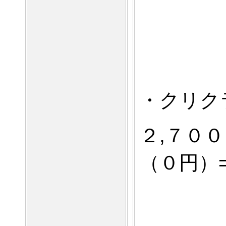
・クリク
２,７０
（０円）=