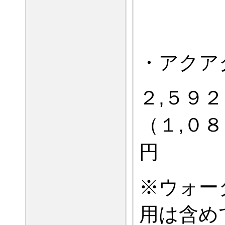
・アク
２,５９
（１,０８
円
※ウォー
用は含め