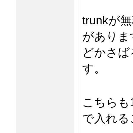
trun
がありま
どかさば
す。
こちらも1
で
入れる