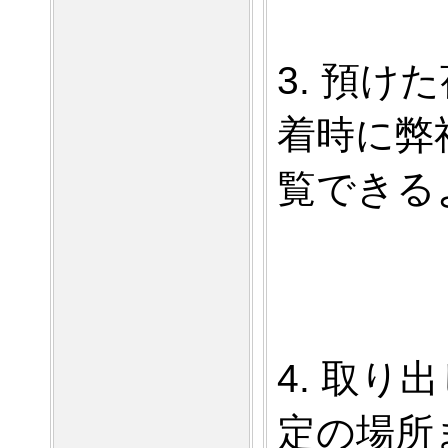
3. 預
着時に弊
覧できる
4. 取
定の場所