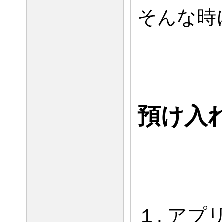
そんな時に
預け入
１.
アプ